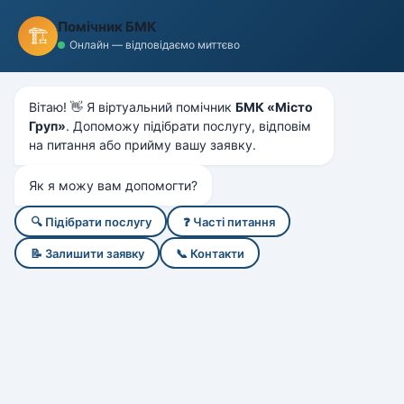
БМК
"Місто Груп"
Помічник БМК
🏗️
БУДІВЕЛЬНО-МОНТАЖНА КОМПАНІЯ
Онлайн — відповідаємо миттєво
Головна
Послуги
Палі
Буроін'єкційні палі Київ
Вітаю! 👋 Я віртуальний помічник
БМК «Місто
Груп»
. Допоможу підібрати послугу, відповім
Буроін'єкційні палі Київ
на питання або прийму вашу заявку.
Влаштування буроін'єкційних паль діаметром
Як я можу вам допомогти?
420-1200 мм на глибину до 21 метра
🔍 Підібрати послугу
❓ Часті питання
📝 Залишити заявку
📞 Контакти
Буроін'єкційні палі в Києві: надійний
фундамент для будь-якого об'єкта