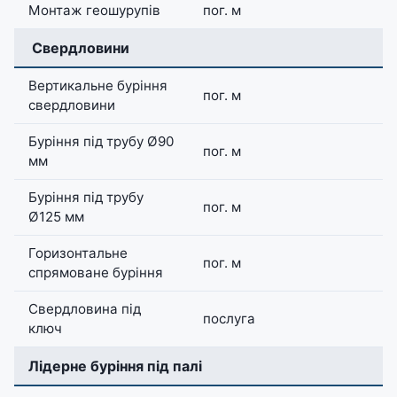
Монтаж геошурупів
пог. м
️ Свердловини
Вертикальне буріння
пог. м
свердловини
Буріння під трубу Ø90
пог. м
мм
Буріння під трубу
пог. м
Ø125 мм
Горизонтальне
пог. м
спрямоване буріння
Свердловина під
послуга
ключ
Лідерне буріння під палі