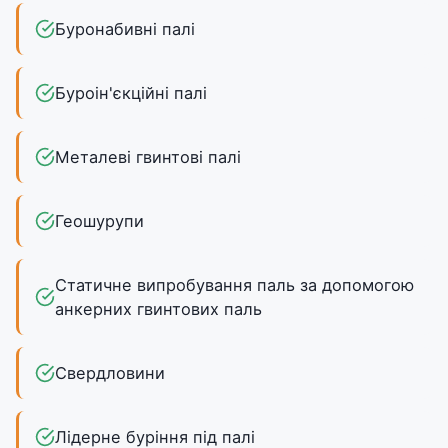
Буронабивні палі
Буроін'єкційні палі
Металеві гвинтові палі
Геошурупи
Статичне випробування паль за допомогою
анкерних гвинтових паль
Свердловини
Лідерне буріння під палі