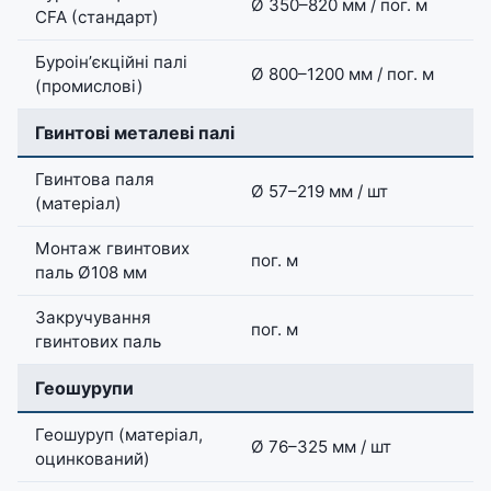
Ø 350–820 мм / пог. м
CFA (стандарт)
Буроінʼєкційні палі
Ø 800–1200 мм / пог. м
(промислові)
Гвинтові металеві палі
Гвинтова паля
Ø 57–219 мм / шт
(матеріал)
Монтаж гвинтових
пог. м
паль Ø108 мм
Закручування
пог. м
гвинтових паль
Геошурупи
Геошуруп (матеріал,
Ø 76–325 мм / шт
оцинкований)