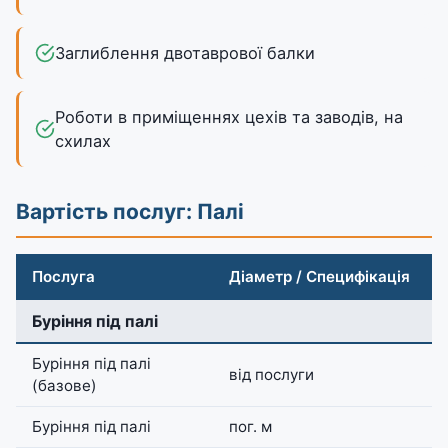
Заглиблення двотаврової балки
Роботи в приміщеннях цехів та заводів, на
схилах
Вартість послуг: Палі
Послуга
Діаметр / Специфікація
Буріння під палі
Буріння під палі
від послуги
(базове)
Буріння під палі
пог. м