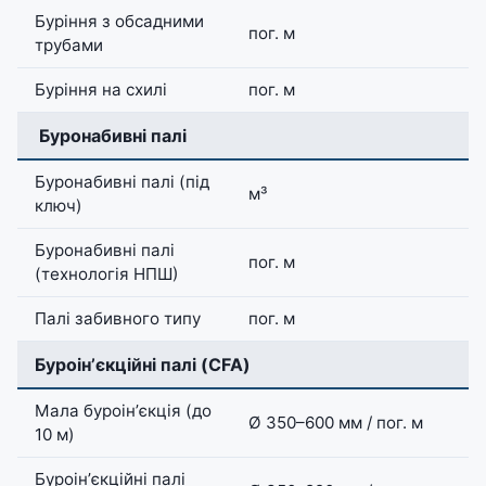
Буріння з обсадними
пог. м
трубами
Буріння на схилі
пог. м
️ Буронабивні палі
Буронабивні палі (під
м³
ключ)
Буронабивні палі
пог. м
(технологія НПШ)
Палі забивного типу
пог. м
Буроінʼєкційні палі (CFA)
Мала буроінʼєкція (до
Ø 350–600 мм / пог. м
10 м)
Буроінʼєкційні палі