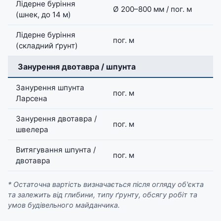
Лідерне буріння
Ø 200–800 мм / пог. м
(шнек, до 14 м)
Лідерне буріння
пог. м
(складний ґрунт)
️ Занурення двотавра / шпунта
Занурення шпунта
пог. м
Ларсена
Занурення двотавра /
пог. м
швелера
Витягування шпунта /
пог. м
двотавра
* Остаточна вартість визначається після огляду об'єкта
та залежить від глибини, типу ґрунту, обсягу робіт та
умов будівельного майданчика.