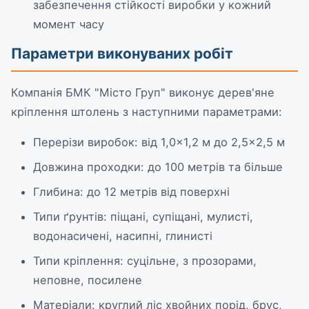
забезпечення стійкості виробки у кожний
момент часу
Параметри виконуваних робіт
Компанія БМК "Місто Груп" виконує дерев'яне
кріплення штолень з наступними параметрами:
Перерізи виробок: від 1,0×1,2 м до 2,5×2,5 м
Довжина проходки: до 100 метрів та більше
Глибина: до 12 метрів від поверхні
Типи ґрунтів: піщані, супіщані, мулисті,
водонасичені, насипні, глинисті
Типи кріплення: суцільне, з прозорами,
неповне, посилене
Матеріали: круглий ліс хвойних порід, брус,