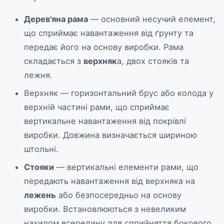
Дерев'яна рама
— основний несучий елемент,
що сприймає навантаження від ґрунту та
передає його на основу виробки. Рама
Помічник БМК
складається з
верхняк
а, двох стояків та
Онлайн — відповідаємо миттєво
лежня.
Верхняк — горизонтальний брус або колода у
верхній частині рами, що сприймає
вертикальне навантаження від покрівлі
виробки. Довжина визначається шириною
штольні.
Стояки
— вертикальні елементи рами, що
передають навантаження від верхняка на
лежень
або безпосередньо на основу
виробки. Встановлюються з невеликим
нахилом всередину для сприйняття бокового