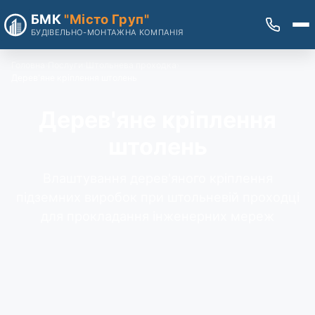
БМК
"Місто Груп"
БУДІВЕЛЬНО-МОНТАЖНА КОМПАНІЯ
Головна
Послуги
Штольнева проходка
Дерев'яне кріплення штолень
Дерев'яне кріплення
штолень
Влаштування дерев'яного кріплення
підземних виробок при штольневій проходці
для прокладання інженерних мереж