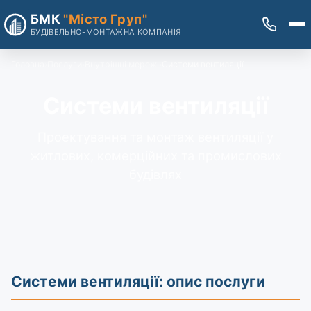
БМК
"Місто Груп"
БУДІВЕЛЬНО-МОНТАЖНА КОМПАНІЯ
Головна
Послуги
Внутрішні мережі
Системи вентиляції
Системи вентиляції
Проектування та монтаж вентиляції у
житлових, комерційних та промислових
будівлях
Системи вентиляції: опис послуги