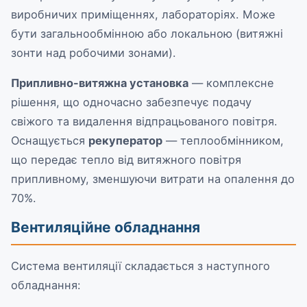
виробничих приміщеннях, лабораторіях. Може
бути загальнообмінною або локальною (витяжні
зонти над робочими зонами).
Припливно-витяжна установка
— комплексне
Помічник БМК
рішення, що одночасно забезпечує подачу
Онлайн — відповідаємо миттєво
свіжого та видалення відпрацьованого повітря.
Оснащується
рекуператор
— теплообмінником,
що передає тепло від витяжного повітря
припливному, зменшуючи витрати на опалення до
70%.
Вентиляційне обладнання
Система вентиляції складається з наступного
обладнання: