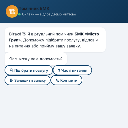
БМК
"Місто Груп"
Помічник БМК
🏗️
БУДІВЕЛЬНО-МОНТАЖНА КОМПАНІЯ
Онлайн — відповідаємо миттєво
Головна
Послуги
Штольнева проходка
Проходка у м'яких ґрунтах
Вітаю! 👋 Я віртуальний помічник
БМК «Місто
Груп»
. Допоможу підібрати послугу, відповім
Проходка у м'яких
на питання або прийму вашу заявку.
ґрунтах
Як я можу вам допомогти?
Штольнева проходка та безтраншейна
🔍 Підібрати послугу
❓ Часті питання
технологія прокладання інженерних мереж у
📝 Залишити заявку
📞 Контакти
глинистих та слабких ґрунтах
Проходка у м'яких ґрунтах: опис