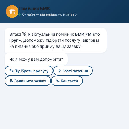
БМК
"Місто Груп"
Помічник БМК
🏗️
БУДІВЕЛЬНО-МОНТАЖНА КОМПАНІЯ
Онлайн — відповідаємо миттєво
Головна
Послуги
Штольнева проходка
Металеве кріплення штолень
Вітаю! 👋 Я віртуальний помічник
БМК «Місто
Груп»
. Допоможу підібрати послугу, відповім
Металеве кріплення
на питання або прийму вашу заявку.
штолень
Як я можу вам допомогти?
Влаштування металевого кріплення
🔍 Підібрати послугу
❓ Часті питання
підземних виробок при штольневій проходці
📝 Залишити заявку
📞 Контакти
для прокладання інженерних мереж
Металеве кріплення штолень: опис