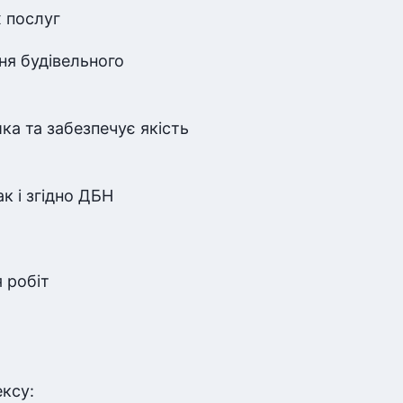
х послуг
ння будівельного
ка та забезпечує якість
к і згідно ДБН
 робіт
ксу: