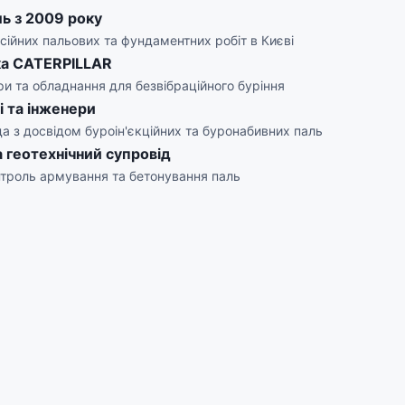
ль з 2009 року
сійних пальових та фундаментних робіт в Києві
ка CATERPILLAR
ри та обладнання для безвібраційного буріння
і та інженери
а з досвідом буроін'єкційних та буронабивних паль
а геотехнічний супровід
троль армування та бетонування паль