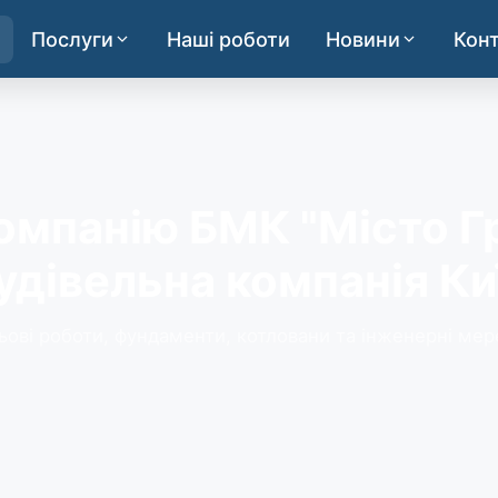
Послуги
Наші роботи
Новини
Кон
омпанію БМК "Місто Г
удівельна компанія Ки
ьові роботи, фундаменти, котловани та інженерні мер