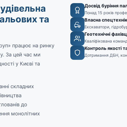
удівельна
Досвід буріння па
Понад 15 років профе
пальових та
Власна спецтехні
Екскаватори, гідробу
Геотехнічні фахівц
Кваліфікована команд
руп» працює на ринку
Контроль якості т
у. За цей час ми
Дотримання ДБН, кон
ності у Києві та
анні складних
дівництва
лованів до
ення монолітних