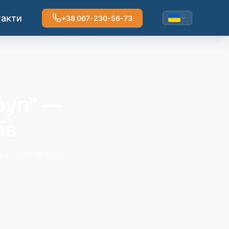
Пн-Пт 9:00-18:00
такти
+38 067-230-56-73
руп" —
їв
ежі з 2009 року