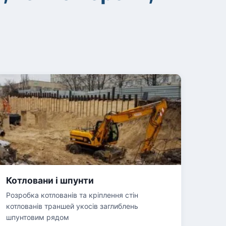
Котловани і шпунти
Розробка котлованів та кріплення стін
котлованів траншей укосів заглиблень
шпунтовим рядом