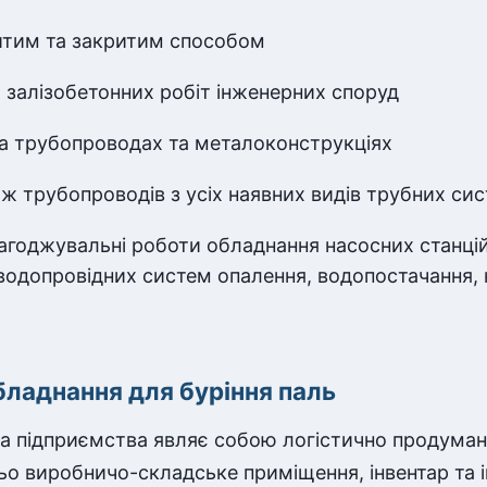
итим та закритим способом
 залізобетонних робіт інженерних споруд
а трубопроводах та металоконструкціях
ж трубопроводів з усіх наявних видів трубних си
агоджувальні роботи обладнання насосних станцій
водопровідних систем опалення, водопостачання, к
бладнання для буріння паль
за підприємства являє собою логістично продуман
ьо виробничо-складське приміщення, інвентар та і